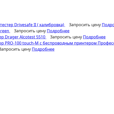
тестер Drivesafe II ( калибровка)
Запросить цену
Подр
creen
Запросить цену
Подробнее
р Drager Alcotest 5510
Запросить цену
Подробнее
Професс
Запросить цену
Подробнее