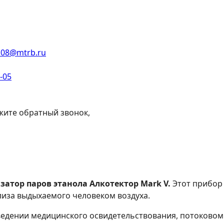
108@mtrb.ru
2-05
жите обратный звонок,
атор паров этанола Алкотектор Mark V.
Этот прибор 
лиза выдыхаемого человеком воздуха.
ведении медицинского освидетельствования, потоковом