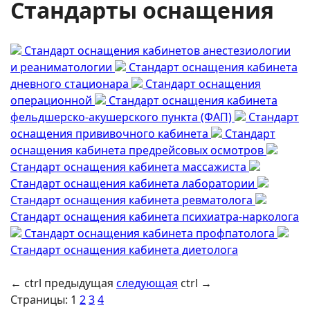
Стандарты оснащения
Стандарт оснащения кабинетов анестезиологии
и реаниматологии
Стандарт оснащения кабинета
дневного стационара
Стандарт оснащения
операционной
Стандарт оснащения кабинета
фельдшерско-акушерского пункта (ФАП)
Стандарт
оснащения прививочного кабинета
Стандарт
оснащения кабинета предрейсовых осмотров
Стандарт оснащения кабинета массажиста
Стандарт оснащения кабинета лаборатории
Стандарт оснащения кабинета ревматолога
Стандарт оснащения кабинета психиатра-нарколога
Стандарт оснащения кабинета профпатолога
Стандарт оснащения кабинета диетолога
←
ctrl
предыдущая
следующая
ctrl
→
Страницы:
1
2
3
4