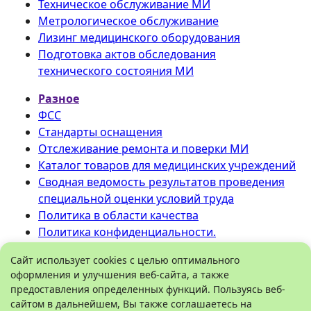
Техническое обслуживание МИ
Метрологическое обслуживание
Лизинг медицинского оборудования
Подготовка актов обследования
технического состояния МИ
Разное
ФСС
Стандарты оснащения
Отслеживание ремонта и поверки МИ
Каталог товаров для медицинских учреждений
Сводная ведомость результатов проведения
специальной оценки условий труда
Политика в области качества
Политика конфиденциальности.
©
ООО «Медтехника» РБ
.
Сайт использует cookies с целью оптимального
оформления и улучшения веб-сайта, а также
Все права защищены 2026.
предоставления определенных функций. Пользуясь веб-
450096
,
Башкортостан
, город
Уфа
,
сайтом в дальнейшем, Вы также соглашаетесь на
Рязанская улица, дом 5
Схема проезда