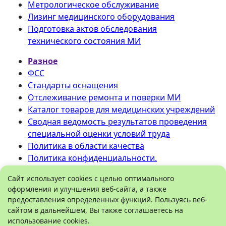
Метрологическое обслуживание
Лизинг медицинского оборудования
Подготовка актов обследования
технического состояния МИ
Разное
ФСС
Стандарты оснащения
Отслеживание ремонта и поверки МИ
Каталог товаров для медицинских учреждений
Сводная ведомость результатов проведения
специальной оценки условий труда
Политика в области качества
Политика конфиденциальности.
©
ООО «Медтехника» РБ
.
Сайт использует cookies с целью оптимального
оформления и улучшения веб-сайта, а также
Все права защищены 2026.
предоставления определенных функций. Пользуясь веб-
450096
,
Башкортостан
, город
Уфа
,
сайтом в дальнейшем, Вы также соглашаетесь на
Рязанская улица, дом 5
Схема проезда
использование cookies.