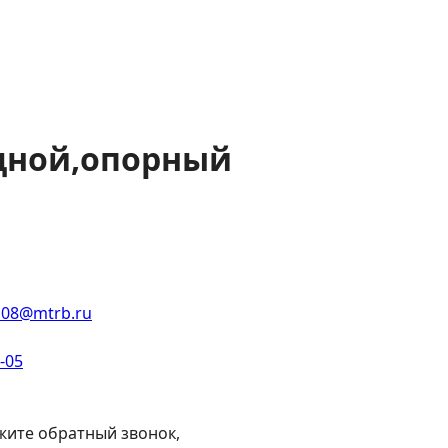
идной,опорный
108@mtrb.ru
2-05
жите обратный звонок,