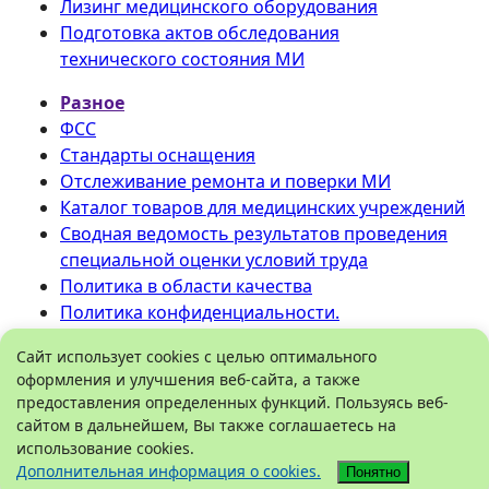
Лизинг медицинского оборудования
Подготовка актов обследования
технического состояния МИ
Разное
ФСС
Стандарты оснащения
Отслеживание ремонта и поверки МИ
Каталог товаров для медицинских учреждений
Сводная ведомость результатов проведения
специальной оценки условий труда
Политика в области качества
Политика конфиденциальности.
©
ООО «Медтехника» РБ
.
Сайт использует cookies с целью оптимального
оформления и улучшения веб-сайта, а также
Все права защищены 2026.
предоставления определенных функций. Пользуясь веб-
450096
,
Башкортостан
, город
Уфа
,
сайтом в дальнейшем, Вы также соглашаетесь на
Рязанская улица, дом 5
Схема проезда
использование cookies.
Справочная служба:
8 (800) 550-32-05
Дополнительная информация о cookies.
Понятно
Коммерческий отдел: 8 (347) 286-21-08