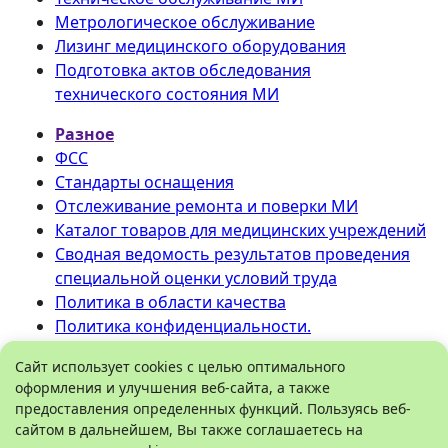
Метрологическое обслуживание
Лизинг медицинского оборудования
Подготовка актов обследования
технического состояния МИ
Разное
ФСС
Стандарты оснащения
Отслеживание ремонта и поверки МИ
Каталог товаров для медицинских учреждений
Сводная ведомость результатов проведения
специальной оценки условий труда
Политика в области качества
Политика конфиденциальности.
©
ООО «Медтехника» РБ
.
Сайт использует cookies с целью оптимального
оформления и улучшения веб-сайта, а также
Все права защищены 2026.
предоставления определенных функций. Пользуясь веб-
450096
,
Башкортостан
, город
Уфа
,
сайтом в дальнейшем, Вы также соглашаетесь на
Рязанская улица, дом 5
Схема проезда