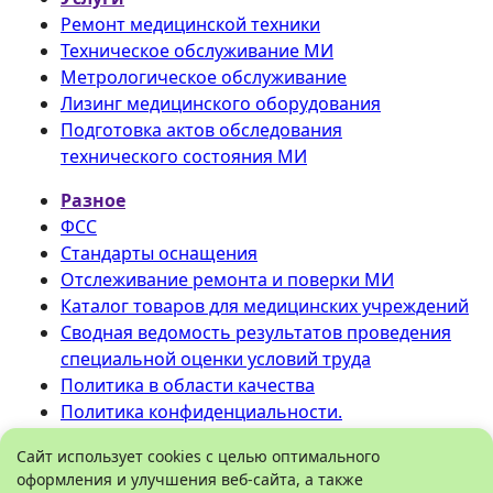
Ремонт медицинской техники
Техническое обслуживание МИ
Метрологическое обслуживание
Лизинг медицинского оборудования
Подготовка актов обследования
технического состояния МИ
Разное
ФСС
Стандарты оснащения
Отслеживание ремонта и поверки МИ
Каталог товаров для медицинских учреждений
Сводная ведомость результатов проведения
специальной оценки условий труда
Политика в области качества
Политика конфиденциальности.
©
ООО «Медтехника» РБ
.
Сайт использует cookies с целью оптимального
оформления и улучшения веб-сайта, а также
Все права защищены 2026.