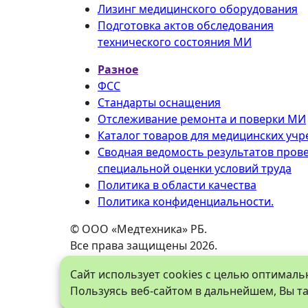
Лизинг медицинского оборудования
Подготовка актов обследования
технического состояния МИ
Разное
ФСС
Стандарты оснащения
Отслеживание ремонта и поверки МИ
Каталог товаров для медицинских уч
Сводная ведомость результатов пров
специальной оценки условий труда
Политика в области качества
Политика конфиденциальности.
©
ООО «Медтехника» РБ
.
Все права защищены 2026.
450096
,
Башкортостан
, город
Уфа
,
Сайт использует cookies с целью оптимал
Рязанская улица, дом 5
Схема проезда
Пользуясь веб-сайтом в дальнейшем, Вы та
Справочная служба:
8 (800) 550-32-05