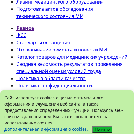
Лизинг медицинского оборудования
Подготовка актов обследования
технического состояния МИ
Разное
ФСС
Стандарты оснащения
Отслеживание ремонта и поверки МИ
Каталог товаров для медицинских учреждений
Сводная ведомость результатов проведения
специальной оценки условий труда
Политика в области качества
Политика конфиденциальности.
©
ООО «Медтехника» РБ
.
Сайт использует cookies с целью оптимального
оформления и улучшения веб-сайта, а также
Все права защищены 2026.
предоставления определенных функций. Пользуясь веб-
450096
,
Башкортостан
, город
Уфа
,
сайтом в дальнейшем, Вы также соглашаетесь на
Рязанская улица, дом 5
Схема проезда
использование cookies.
Справочная служба:
8 (800) 550-32-05
Дополнительная информация о cookies.
Понятно
Коммерческий отдел: 8 (347) 286-21-08