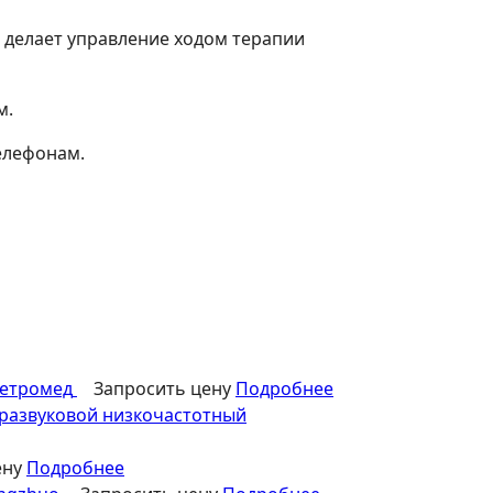
о делает управление ходом терапии
м.
елефонам.
етромед
Запросить цену
Подробнее
тразвуковой низкочастотный
ену
Подробнее