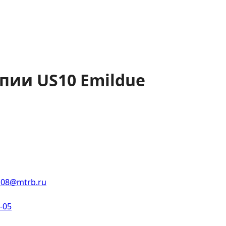
пии US10 Emildue
108@mtrb.ru
2-05