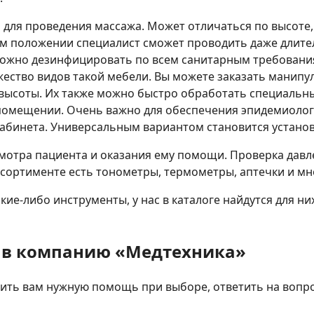
 для проведения массажа. Может отличаться по высоте,
ком положении специалист сможет проводить даже длит
можно дезинфицировать по всем санитарным требовани
жество видов такой мебели. Вы можете заказать манип
 высоты. Их также можно быстро обработать специальн
 помещении. Очень важно для обеспечения эпидемиоло
кабинета. Универсальным вариантом становится установ
смотра пациента и оказания ему помощи. Проверка дав
сортименте есть тонометры, термометры, аптечки и мн
кие-либо инструменты, у нас в каталоге найдутся для н
 в компанию «Медтехника»
чить вам нужную помощь при выборе, ответить на вопр