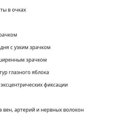
ты в очках
зрачком
 дня с узким зрачком
сширенным зрачком
тур глазного яблока
 эксцентрических фиксации
а вен, артерий и нервных волокон