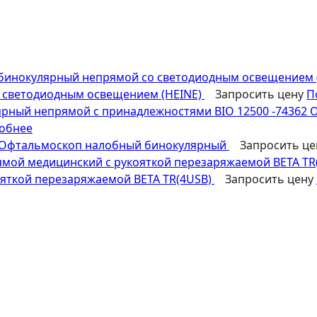
 светодиодным освещением (HEINE)
Запросить цену
П
BIO 12500 -74362
обнее
Офтальмоскоп налобный бинокулярный
Запросить ц
яткой перезаряжаемой BETA ТR(4USB)
Запросить цену