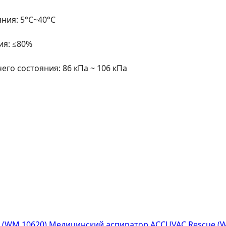
ния: 5°С~40°С
ия: ≤80%
го состояния: 86 кПа ~ 106 кПа
Медицинский аспиратор ACCUVAC Rescue (W